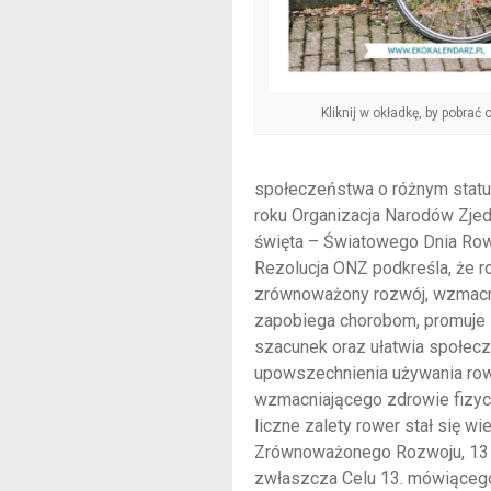
Kliknij w okładkę, by pobrać c
społeczeństwa o różnym status
roku Organizacja Narodów Zjed
święta – Światowego Dnia Row
Rezolucja ONZ podkreśla, że r
zrównoważony rozwój, wzmacni
zapobiega chorobom, promuje z
szacunek oraz ułatwia społeczn
upowszechnienia używania row
wzmacniającego zdrowie fizyc
liczne zalety rower stał się w
Zrównoważonego Rozwoju, 13 
zwłaszcza Celu 13. mówiącego