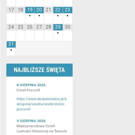
17
18
19
20
21
22
23
•
•
•
•
24
25
26
27
28
29
30
•
31
•
NAJBLIŻSZE ŚWIĘTA
8 SIERPNIA 2026
Dzień Pszczół
https://www.ekokalendarz.pl/k
ategoria/swieta/wielki-dzien-
pszczol/
9 SIERPNIA 2026
Międzynarodowy Dzień
Ludności Rdzennej na Świecie