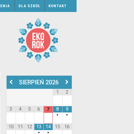
ENIA
DLA SZKÓŁ
KONTAKT
SIERPIEŃ
2026
1
2
3
4
5
6
8
9
7
•
•
10
11
12
13
14
15
16
•
•