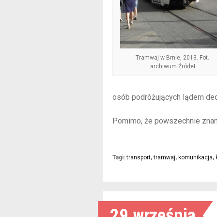
Tramwaj w Brnie, 2013. Fot.
archiwum Źródeł
osób podróżujących lądem dec
Pomimo, że powszechnie znan
Tagi:
transport
,
tramwaj
,
komunikacja
,
29 września