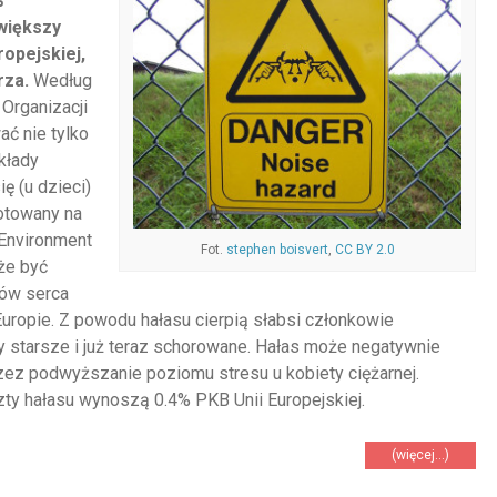
%
większy
opejskiej,
rza.
Według
Organizacji
ć nie tylko
kłady
ię (u dzieci)
gotowany na
 Environment
Fot.
stephen boisvert
,
CC BY 2.0
że być
ków serca
Europie. Z powodu hałasu cierpią słabsi członkowie
 starsze i już teraz schorowane. Hałas może negatywnie
ez podwyższanie poziomu stresu u kobiety ciężarnej.
zty hałasu wynoszą 0.4% PKB Unii Europejskiej.
(więcej…)