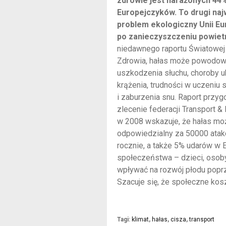
zdrowie jest narażonych 44
Europejczyków. To drugi naj
problem ekologiczny Unii Eur
po zanieczyszczeniu powiet
niedawnego raportu Światowej 
Zdrowia, hałas może powodowa
uszkodzenia słuchu, choroby u
krążenia, trudności w uczeniu s
i zaburzenia snu. Raport przy
zlecenie federacji Transport &
w 2008 wskazuje, że hałas mo
odpowiedzialny za 50000 ata
rocznie, a także 5% udarów w 
społeczeństwa – dzieci, osoby
wpływać na rozwój płodu poprz
Szacuje się, że społeczne kos
Tagi:
klimat
,
hałas
,
cisza
,
transport