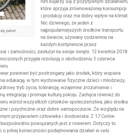
nim kojarzy się z pozytywnym działaniem,
które sprzyja zrównoważonej konsumpcji
i produkcji oraz ma dobry wpływ na klimat.
Nic dziwnego, że jeden z
najpopularniejszych środków transportu
ały pakiet.
na świecie, używany codziennie na
każdym kontynencie przez
ie i zamożności, zasłużył na swoje święto. 12 kwietnia 2018
noczonych przyjęła rezolucję o obchodzeniu 3 czerwca
eru.
ower powinien być postrzegany jako środek, który wspiera
a edukację, w tym wychowanie fizyczne dzieci i młodzieży,
drowy tryb życia, tolerancję, wzajemne zrozumienie i
ą integrację i promuje kulturę pokoju. Zachęca również do
eru wśród wszystkich członków społeczeństwa, jako środka
zne i psychiczne oraz dobre samopoczucie. Ze względu na
iernym przyjacielem człowieka i środowiska. Z 17 Celów
bezpośrednio powiązanych jest z rowerem. Dotyczy to
 o pilnej konieczności podejmowania działań w celu