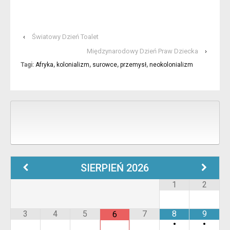
‹
Światowy Dzień Toalet
Międzynarodowy Dzień Praw Dziecka
›
Tagi:
Afryka
,
kolonializm
,
surowce
,
przemysł
,
neokolonializm
SIERPIEŃ
2026
1
2
3
4
5
7
8
9
6
•
•