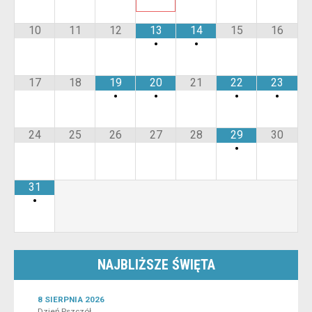
10
11
12
13
14
15
16
•
•
17
18
19
20
21
22
23
•
•
•
•
24
25
26
27
28
29
30
•
31
•
NAJBLIŻSZE ŚWIĘTA
8 SIERPNIA 2026
Dzień Pszczół