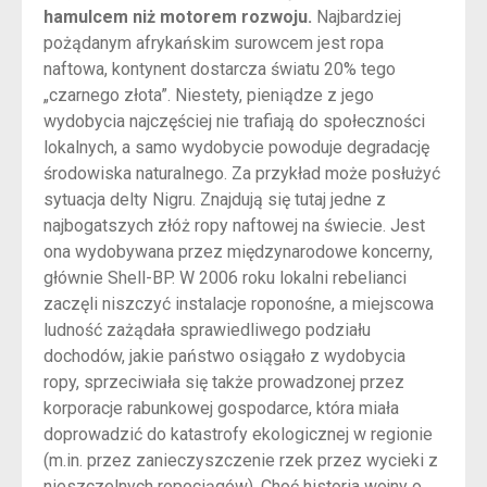
hamulcem niż motorem rozwoju.
Najbardziej
pożądanym afrykańskim surowcem jest ropa
naftowa, kontynent dostarcza światu 20% tego
„czarnego złota”. Niestety, pieniądze z jego
wydobycia najczęściej nie trafiają do społeczności
lokalnych, a samo wydobycie powoduje degradację
środowiska naturalnego. Za przykład może posłużyć
sytuacja delty Nigru. Znajdują się tutaj jedne z
najbogatszych złóż ropy naftowej na świecie. Jest
ona wydobywana przez międzynarodowe koncerny,
głównie Shell-BP. W 2006 roku lokalni rebelianci
zaczęli niszczyć instalacje roponośne, a miejscowa
ludność zażądała sprawiedliwego podziału
dochodów, jakie państwo osiągało z wydobycia
ropy, sprzeciwiała się także prowadzonej przez
korporacje rabunkowej gospodarce, która miała
doprowadzić do katastrofy ekologicznej w regionie
(m.in. przez zanieczyszczenie rzek przez wycieki z
nieszczelnych ropociągów). Choć historia wojny o