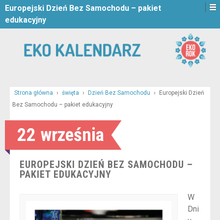
Europejski Dzień Bez Samochodu – pakiet
edukacyjny
Strona główna
›
święta
›
Dzień Bez Samochodu
›
Europejski Dzień
Bez Samochodu – pakiet edukacyjny
22 września
EUROPEJSKI DZIEŃ BEZ SAMOCHODU –
PAKIET EDUKACYJNY
W
Dni