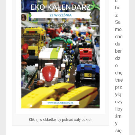
u
be
z
Sa
mo
cho
du
bar
dz
o
chę
tnie
prz
yłą
czy
liby
śm
Kliknij w okładkę, by pobrać cały pakiet.
y
się