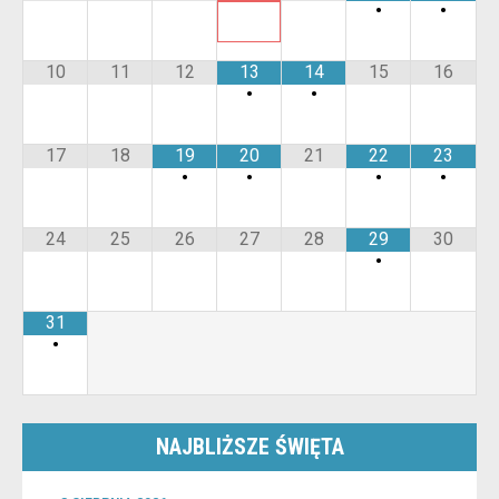
•
•
10
11
12
13
14
15
16
•
•
17
18
19
20
21
22
23
•
•
•
•
24
25
26
27
28
29
30
•
31
•
NAJBLIŻSZE ŚWIĘTA