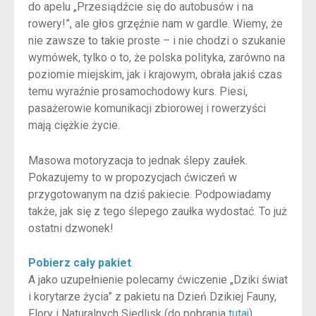
do apelu „Przesiądźcie się do autobusów i na
rowery!”, ale głos grzęźnie nam w gardle. Wiemy, że
nie zawsze to takie proste – i nie chodzi o szukanie
wymówek, tylko o to, że polska polityka, zarówno na
poziomie miejskim, jak i krajowym, obrała jakiś czas
temu wyraźnie prosamochodowy kurs. Piesi,
pasażerowie komunikacji zbiorowej i rowerzyści
mają ciężkie życie.
Masowa motoryzacja to jednak ślepy zaułek.
Pokazujemy to w propozycjach ćwiczeń w
przygotowanym na dziś pakiecie. Podpowiadamy
także, jak się z tego ślepego zaułka wydostać. To już
ostatni dzwonek!
Pobierz cały pakiet
.
A jako uzupełnienie polecamy ćwiczenie „Dziki świat
i korytarze życia” z pakietu na Dzień Dzikiej Fauny,
Flory i Naturalnych Siedlisk (do pobrania
tutaj
).