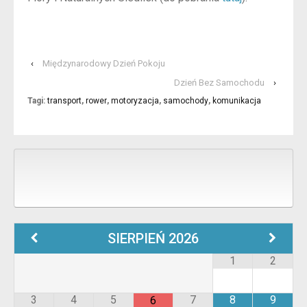
‹
Międzynarodowy Dzień Pokoju
Dzień Bez Samochodu
›
Tagi:
transport
,
rower
,
motoryzacja
,
samochody
,
komunikacja
SIERPIEŃ
2026
1
2
3
4
5
7
8
9
6