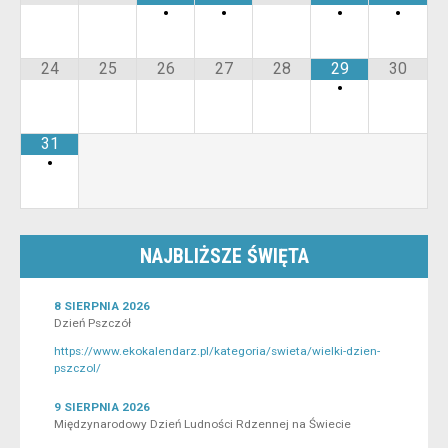
•
•
•
•
24
25
26
27
28
29
30
•
31
•
NAJBLIŻSZE ŚWIĘTA
8 SIERPNIA 2026
Dzień Pszczół
https://www.ekokalendarz.pl/kategoria/swieta/wielki-dzien-
pszczol/
9 SIERPNIA 2026
Międzynarodowy Dzień Ludności Rdzennej na Świecie