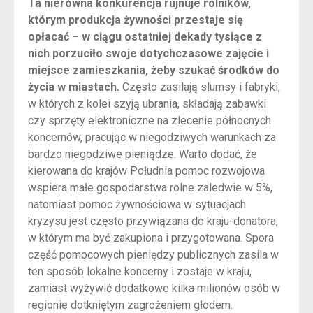
Ta nierówna konkurencja rujnuje rolników,
którym produkcja żywności przestaje się
opłacać – w ciągu ostatniej dekady tysiące z
nich porzuciło swoje dotychczasowe zajęcie i
miejsce zamieszkania, żeby szukać środków do
życia w miastach.
Często zasilają slumsy i fabryki,
w których z kolei szyją ubrania, składają zabawki
czy sprzęty elektroniczne na zlecenie północnych
koncernów, pracując w niegodziwych warunkach za
bardzo niegodziwe pieniądze. Warto dodać, że
kierowana do krajów Południa pomoc rozwojowa
wspiera małe gospodarstwa rolne zaledwie w 5%,
natomiast pomoc żywnościowa w sytuacjach
kryzysu jest często przywiązana do kraju-donatora,
w którym ma być zakupiona i przygotowana. Spora
część pomocowych pieniędzy publicznych zasila w
ten sposób lokalne koncerny i zostaje w kraju,
zamiast wyżywić dodatkowe kilka milionów osób w
regionie dotkniętym zagrożeniem głodem.