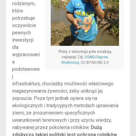
rodzinnym,
które
potrzebuje
oczywiście
pewnych
inwestycji
dla
Plony z własnego pola smakują
wypracowani
najlepiej! Zdj.
USAID/Sayora
a
Khalimova
, CC BY-NC-ND 2.0
podstawowe
j
infrastruktury, chociażby możliwość właściwego
magazynowania żywności, żeby uniknąć jej
zepsucia. Poza tym jednak opiera się na
ekologicznych i tradycyjnych metodach uprawiania
ziemi, ze zrozumieniem specyficznych
uwarunkowań terenowych i przy użyciu wiedzy,
nabywanej przez pokolenia rolników.
Dużą
zdobyczą takiej polityki jest ochrona rolników