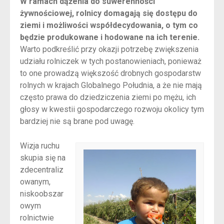
W ramach dążenia do suwerenności
żywnościowej, rolnicy domagają się dostępu do
ziemi i możliwości współdecydowania, o tym co
będzie produkowane i hodowane na ich terenie.
Warto podkreślić przy okazji potrzebę zwiększenia
udziału rolniczek w tych postanowieniach, ponieważ
to one prowadzą większość drobnych gospodarstw
rolnych w krajach Globalnego Południa, a że nie mają
często prawa do dziedziczenia ziemi po mężu, ich
głosy w kwestii gospodarczego rozwoju okolicy tym
bardziej nie są brane pod uwagę.
Wizja ruchu
skupia się na
zdecentraliz
owanym,
niskoobszar
owym
rolnictwie