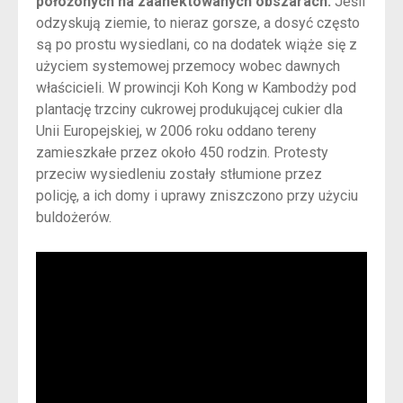
położonych na zaanektowanych obszarach.
Jeśli
odzyskują ziemie, to nieraz gorsze, a dosyć często
są po prostu wysiedlani, co na dodatek wiąże się z
użyciem systemowej przemocy wobec dawnych
właścicieli. W prowincji Koh Kong w Kambodży pod
plantację trzciny cukrowej produkującej cukier dla
Unii Europejskiej, w 2006 roku oddano tereny
zamieszkałe przez około 450 rodzin. Protesty
przeciw wysiedleniu zostały stłumione przez
policję, a ich domy i uprawy zniszczono przy użyciu
buldożerów.