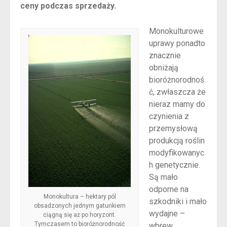
ceny podczas sprzedaży.
Monokulturowe
uprawy ponadto
znacznie
obniżają
bioróżnorodnoś
ć, zwłaszcza że
nieraz mamy do
czynienia z
przemysłową
produkcją roślin
modyfikowanyc
h genetycznie.
Są mało
odporne na
Monokultura – hektary pól
szkodniki i mało
obsadzonych jednym gatunkiem
wydajne –
ciągną się aż po horyzont.
Tymczasem to bioróżnorodność
wbrew