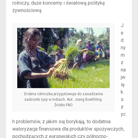
rolniczy, duże koncerny i światową politykę
żywnościową.
J
e
d
ny
m
z
na
jw
ię
k
Drobna rolniczka przygotowuje do zasadzenia
s
sadzonki ryży w Indiach. Aut. Joerg Boethling.
Źródło FAO
z
yc
h problemów, z jakim się borykają, to dodatnia
waloryzacja finansowa dla produktów spożywczych,
pochodzących z europejskich czy północno-