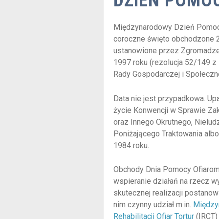
DZIEŃ POMO
Międzynarodowy Dzień Pomocy
coroczne święto obchodzone 
ustanowione przez Zgromadz
1997 roku (rezolucja 52/149 z
Rady Gospodarczej i Społeczne
Data nie jest przypadkowa. Up
życie Konwencji w Sprawie Za
oraz Innego Okrutnego, Nielud
Poniżającego Traktowania albo
1984 roku.
Obchody Dnia Pomocy Ofiarom 
wspieranie działań na rzecz wy
skutecznej realizacji postanow
nim czynny udział m.in.
Między
Rehabilitacji Ofiar Tortur
(IRCT)