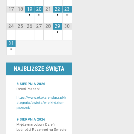
17
18
19
20
21
22
23
•
•
•
•
24
25
26
27
28
29
30
•
31
•
NAJBLIŻSZE ŚWIĘTA
8 SIERPNIA 2026
Dzień Pszczół
https://www.ekokalendarz.pl/k
ategoria/swieta/wielki-dzien-
pszczol/
9 SIERPNIA 2026
Międzynarodowy Dzień
Ludności Rdzennej na Świecie