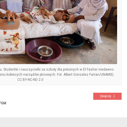
. Studentki i nauczycielki ze szkoły dla położnych w El Fasher niedawno
aniu kobiecych narządów płciowych. Fot. Albert Gonzalez Farran/UNAMID,
CC BY-NC-ND 2.0
(więcej…)
FGM