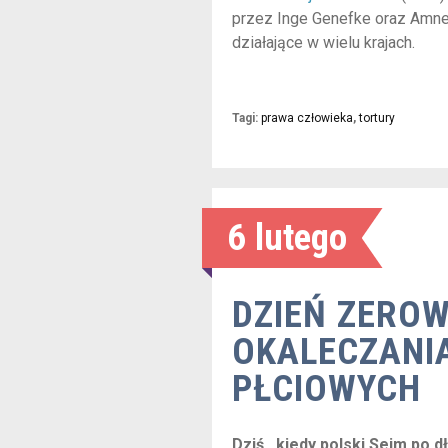
przez Inge Genefke oraz Amnes
działające w wielu krajach.
Tagi:
prawa człowieka
,
tortury
6 lutego
DZIEŃ ZEROW
OKALECZANI
PŁCIOWYCH
Dziś , kiedy polski Sejm po