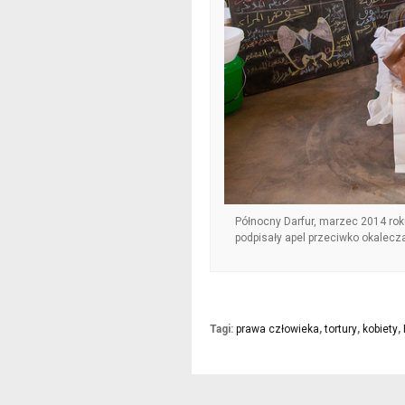
Północny Darfur, marzec 2014 roku
podpisały apel przeciwko okalecz
Tagi:
prawa człowieka
,
tortury
,
kobiety
,