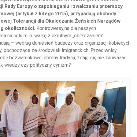
cji Rady Europy o zapobieganiu i zwalczaniu przemocy
owej (artykuł z lutego 2015), przypadają obchody
wej Tolerancji dla Okaleczania Żeńskich Narządów
g okoliczności.
Kontrowersyjna dla naszych
a na celu m.in. walkę z okrutnym „obrzezaniem”
adają – według doniesień badaczy oraz organizacji kobiecych
y, pochodzące ze środowisk imigranckich. Przeciwnicy
zebę bezwarunkowej obrony tradycji, zdają się nie zauważać
rak wiedzy czy polityczny cynizm?