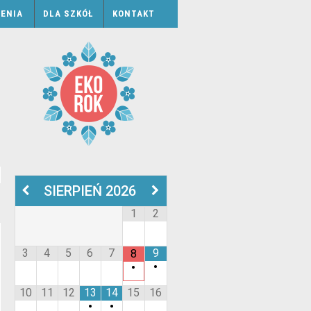
ENIA
DLA SZKÓŁ
KONTAKT
SIERPIEŃ
2026
1
2
3
4
5
6
7
9
8
•
•
10
11
12
13
14
15
16
•
•