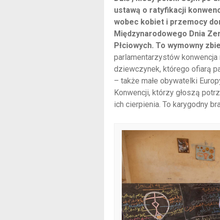
ustawą o ratyfikacji konwen
wobec kobiet i przemocy dom
Międzynarodowego Dnia Zero
Płciowych. To wymowny zbie
parlamentarzystów konwencja m
dziewczynek, którego ofiarą p
– także małe obywatelki Europ
Konwencji, którzy głoszą potr
ich cierpienia. To karygodny b