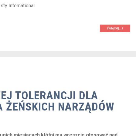
ty International
(więcej…)
EJ TOLERANCJI DLA
A ŻEŃSKICH NARZĄDÓW
 długich miesiącach kłótni ma wreszcie głosować nad