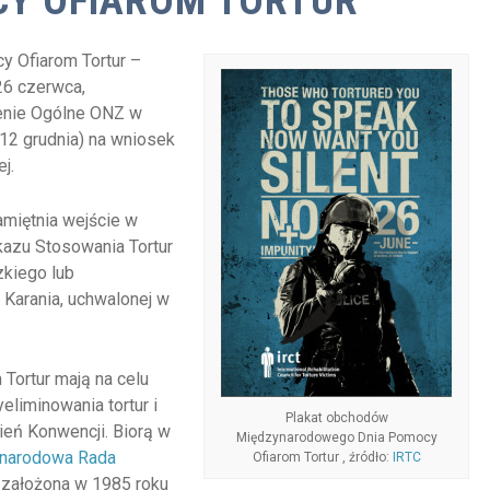
CY OFIAROM TORTUR
 Ofiarom Tortur –
26 czerwca,
enie Ogólne ONZ w
 12 grudnia) na wniosek
j.
amiętnia wejście w
kazu Stosowania Tortur
zkiego lub
 Karania, uchwalonej w
Tortur mają na celu
eliminowania tortur i
Plakat obchodów
ień Konwencji. Biorą w
Międzynarodowego Dnia Pomocy
narodowa Rada
Ofiarom Tortur , źródło:
IRTC
 założona w 1985 roku