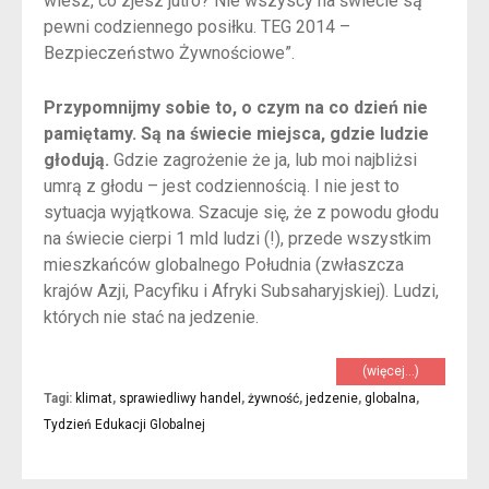
wiesz, co zjesz jutro? Nie wszyscy na świecie są
pewni codziennego posiłku. TEG 2014 –
Bezpieczeństwo Żywnościowe”.
Przypomnijmy sobie to, o czym na co dzień nie
pamiętamy. Są na świecie miejsca, gdzie ludzie
głodują.
Gdzie zagrożenie że ja, lub moi najbliżsi
umrą z głodu – jest codziennością. I nie jest to
sytuacja wyjątkowa. Szacuje się, że z powodu głodu
na świecie cierpi 1 mld ludzi (!), przede wszystkim
mieszkańców globalnego Południa (zwłaszcza
krajów Azji, Pacyfiku i Afryki Subsaharyjskiej). Ludzi,
których nie stać na jedzenie.
(więcej…)
Tagi:
klimat
,
sprawiedliwy handel
,
żywność
,
jedzenie
,
globalna
,
Tydzień Edukacji Globalnej