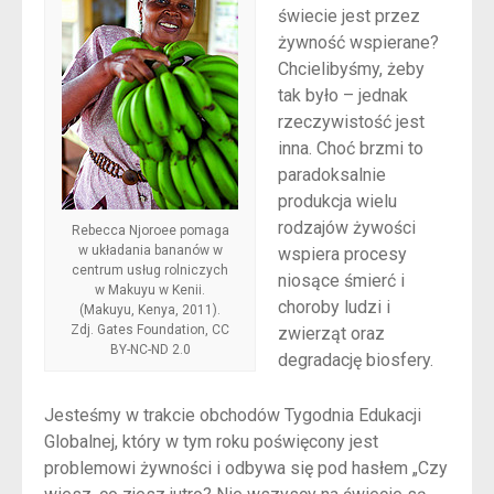
świecie jest przez
żywność wspierane?
Chcielibyśmy, żeby
tak było – jednak
rzeczywistość jest
inna. Choć brzmi to
paradoksalnie
produkcja wielu
rodzajów żywości
Rebecca Njoroee pomaga
w układania bananów w
wspiera procesy
centrum usług rolniczych
niosące śmierć i
w Makuyu w Kenii.
choroby ludzi i
(Makuyu, Kenya, 2011).
Zdj. Gates Foundation, CC
zwierząt oraz
BY-NC-ND 2.0
degradację biosfery.
Jesteśmy w trakcie obchodów Tygodnia Edukacji
Globalnej, który w tym roku poświęcony jest
problemowi żywności i odbywa się pod hasłem „Czy