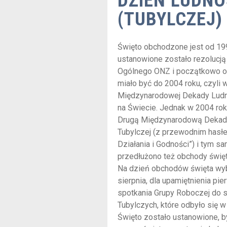
DZIEŃ LUDNO
(TUBYLCZEJ)
Święto obchodzone jest od 199
ustanowione zostało rezolucj
Ogólnego ONZ i początkowo 
miało być do 2004 roku, czyli 
Międzynarodowej Dekady Ludn
na Świecie. Jednak w 2004 ro
Drugą Międzynarodową Dekad
Tubylczej (z przewodnim hasł
Działania i Godności”) i tym 
przedłużono też obchody święt
Na dzień obchodów święta wyb
sierpnia, dla upamiętnienia pi
spotkania Grupy Roboczej do
Tubylczych, które odbyło się w
Święto zostało ustanowione, b