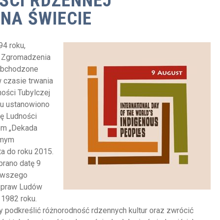
ŚCI RDZENNEJ
 NA ŚWIECIE
4 roku,
ą Zgromadzenia
obchodzone
w czasie trwania
ości Tubylczej
ku ustanowiono
ę Ludności
em „Dekada
samym
a do roku 2015.
rano datę 9
erwszego
 spraw Ludów
 1982 roku.
y podkreślić różnorodność rdzennych kultur oraz zwrócić