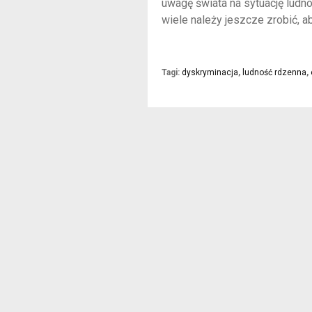
uwagę świata na sytuację ludno
wiele należy jeszcze zrobić, ab
Tagi:
dyskryminacja
,
ludność rdzenna
,