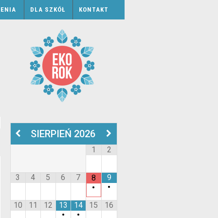
ENIA
DLA SZKÓŁ
KONTAKT
SIERPIEŃ
2026
1
2
3
4
5
6
7
9
8
•
•
10
11
12
13
14
15
16
•
•