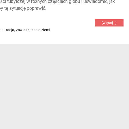
ści tubylczej w różnych częściach globu i uświadomić, jak
y tę sytuację poprawić.
(więcej…)
edukacja
,
zawłaszczanie ziemi