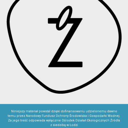
Niniejszy materiał powstał dzięki dofinansowaniu udzielonemu dawno
temu przez Narodowy Fundusz Ochrony Środowiska i Gospodarki Wodnej.
Za jego treść odpowiada wyłącznie Ośrodek Działań Ekologicznych Źródła
z siedzibą w Łodzi