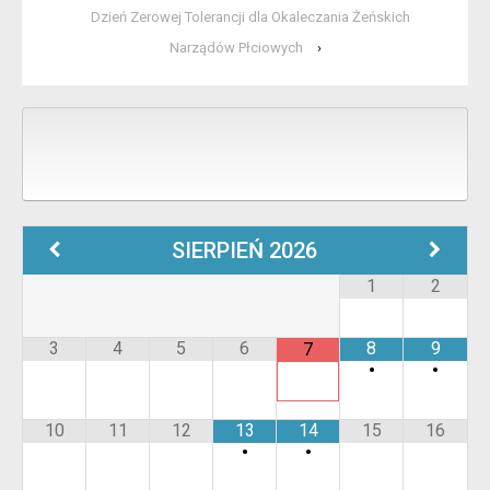
Dzień Zerowej Tolerancji dla Okaleczania Żeńskich
Narządów Płciowych
›
SIERPIEŃ
2026
1
2
3
4
5
6
8
9
7
•
•
10
11
12
13
14
15
16
•
•