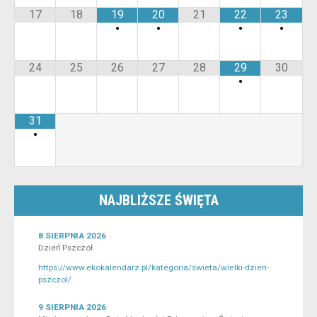
17
18
19
20
21
22
23
•
•
•
•
24
25
26
27
28
29
30
•
31
•
NAJBLIŻSZE ŚWIĘTA
8 SIERPNIA 2026
Dzień Pszczół
https://www.ekokalendarz.pl/kategoria/swieta/wielki-dzien-
pszczol/
9 SIERPNIA 2026