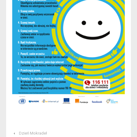
‹
Dzień Mokradeł