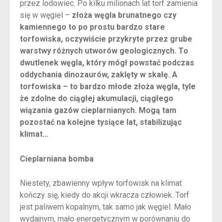
przez lodowiec. Po kilku milionach lat torf zamienia
się w węgiel –
złoża węgla brunatnego czy
kamiennego to po prostu bardzo stare
torfowiska, oczywiście przykryte przez grube
warstwy różnych utworów geologicznych. To
dwutlenek węgla, który mógł powstać podczas
oddychania dinozaurów, zaklęty w skałę. A
torfowiska – to bardzo młode złoża węgla, tyle
że zdolne do ciągłej akumulacji, ciągłego
wiązania gazów cieplarnianych. Mogą tam
pozostać na kolejne tysiące lat, stabilizując
klimat…
Cieplarniana bomba
Niestety, zbawienny wpływ torfowisk na klimat
kończy się, kiedy do akcji wkracza człowiek. Torf
jest paliwem kopalnym, tak samo jak węgiel. Mało
wydajnym, mało energetycznym w porównaniu do