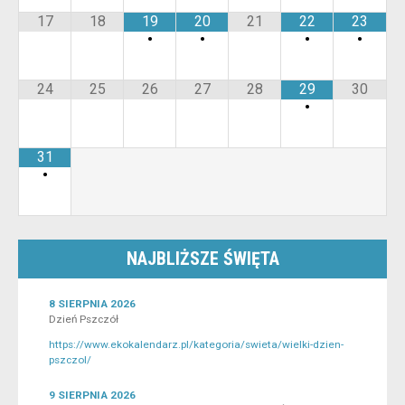
17
18
19
20
21
22
23
•
•
•
•
24
25
26
27
28
29
30
•
31
•
NAJBLIŻSZE ŚWIĘTA
8 SIERPNIA 2026
Dzień Pszczół
https://www.ekokalendarz.pl/kategoria/swieta/wielki-dzien-
pszczol/
9 SIERPNIA 2026