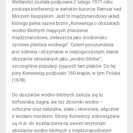
Wetlands) została podpisana 2 lutego 1971 roku
podczas konferencji w irańskim kurorcie Ramsar nad
Morzem Kaspijskim. Jest to międzynarodowy układ,
którego pełna nazwa brzmi „Konwencja o obszarach
wodno-błotnych mających znaczenie
międzynarodowe, zwłaszcza jako środowisko
życiowe ptactwa wodnego”. Celem porozumienia
jest ochrona i utrzymanie w niepogorszonym stanie
obszarów określanych jako „wodno-błotne”,
szczególnie populacji żyjących tam ptaków. Do tej
pory Konwencję podpisało 160 krajów, w tym Polska
(1978).
Do obszarów wodno-błotnych zalicza się tu
torfowiska, bagna, ale też zbiorniki wodne –
sztuczne oraz naturalne, stałe i okresowe, włącznie
z wodami morskimi. Strony Konwencji zobowiązane
są m.in. do wyznaczenia na swoim terytorium
obszarów wodno-błotnych o międzynarodowym