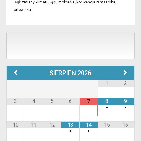
Tagi:
zmiany klimatu
,
łęgi
,
mokradła
,
konwencja ramsarska
,
torfowiska
SIERPIEŃ
2026
1
2
3
4
5
6
8
9
7
•
•
10
11
12
13
14
15
16
•
•