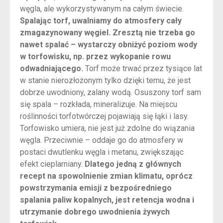
węgla, ale wykorzystywanym na całym świecie.
Spalając torf, uwalniamy do atmosfery cały
zmagazynowany węgiel. Zresztą nie trzeba go
nawet spalać – wystarczy obniżyć poziom wody
w torfowisku, np. przez wykopanie rowu
odwadniającego.
Torf może trwać przez tysiące lat
w stanie nierozłożonym tylko dzięki temu, że jest
dobrze uwodniony, zalany wodą. Osuszony torf sam
się spala – rozkłada, mineralizuje. Na miejscu
roślinności torfotwórczej pojawiają się łąki i lasy.
Torfowisko umiera, nie jest już zdolne do wiązania
węgla. Przeciwnie – oddaje go do atmosfery w
postaci dwutlenku węgla i metanu, zwiększając
efekt cieplarniany.
Dlatego jedną z głównych
recept na spowolnienie zmian klimatu, oprócz
powstrzymania emisji z bezpośredniego
spalania paliw kopalnych, jest retencja wodna i
utrzymanie dobrego uwodnienia żywych