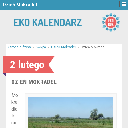
Dzień Mokradeł
Strona główna
›
święta
›
Dzień Mokradeł
›
Dzień Mokradeł
2 lutego
DZIEŃ MOKRADEŁ
Mo
kra
dła
to
nie