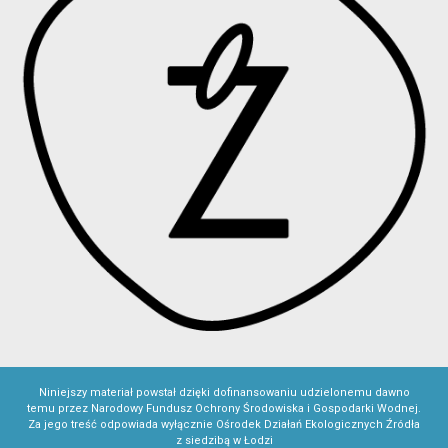
Niniejszy materiał powstał dzięki dofinansowaniu udzielonemu dawno
temu przez Narodowy Fundusz Ochrony Środowiska i Gospodarki Wodnej.
Za jego treść odpowiada wyłącznie Ośrodek Działań Ekologicznych Źródła
z siedzibą w Łodzi