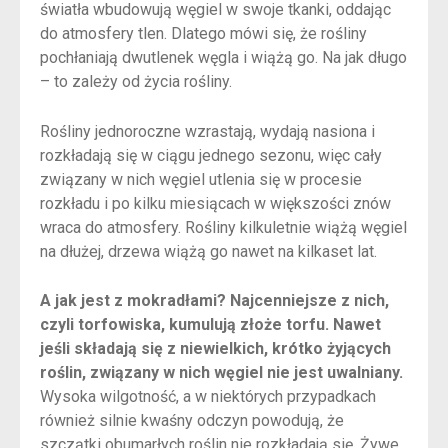
światła wbudowują węgiel w swoje tkanki, oddając
do atmosfery tlen. Dlatego mówi się, że rośliny
pochłaniają dwutlenek węgla i wiążą go. Na jak długo
– to zależy od życia rośliny.
Rośliny jednoroczne wzrastają, wydają nasiona i
rozkładają się w ciągu jednego sezonu, więc cały
związany w nich węgiel utlenia się w procesie
rozkładu i po kilku miesiącach w większości znów
wraca do atmosfery. Rośliny kilkuletnie wiążą węgiel
na dłużej, drzewa wiążą go nawet na kilkaset lat.
A jak jest z mokradłami? Najcenniejsze z nich,
czyli torfowiska, kumulują złoże torfu. Nawet
jeśli składają się z niewielkich, krótko żyjących
roślin, związany w nich węgiel nie jest uwalniany.
Wysoka wilgotność, a w niektórych przypadkach
również silnie kwaśny odczyn powodują, że
szczątki obumarłych roślin nie rozkładają się. Żywe