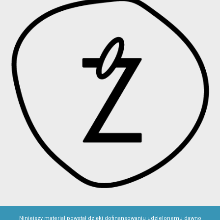
Niniejszy materiał powstał dzięki dofinansowaniu udzielonemu dawno