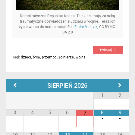
Demokratyczna Republika Konga. Te dzieci mają za sobą
traumatyczne doświadczenie udziału w wojnie. Teraz ich
życie wraca do normalności. Fot.
Endre Vestvik
, CC BY-NC-
SA 2.0
(więcej…)
Tagi:
dzieci
,
broń
,
przemoc
,
żołnierze
,
wojna
SIERPIEŃ
2026
1
2
3
4
5
6
8
9
7
•
•