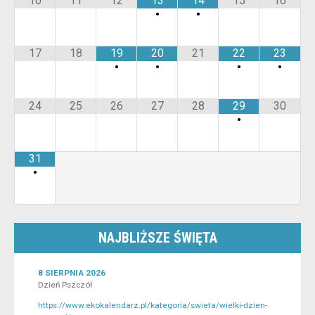
10
11
12
13
14
15
16
•
•
17
18
19
20
21
22
23
•
•
•
•
24
25
26
27
28
29
30
•
31
•
NAJBLIŻSZE ŚWIĘTA
8 SIERPNIA 2026
Dzień Pszczół
https://www.ekokalendarz.pl/kategoria/swieta/wielki-dzien-