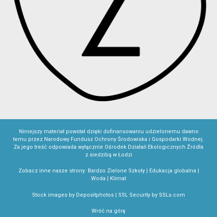
Niniejszy materiał powstał dzięki dofinansowaniu udzielonemu dawno
temu przez Narodowy Fundusz Ochrony Środowiska i Gospodarki Wodnej.
Za jego treść odpowiada wyłącznie Ośrodek Działań Ekologicznych Źródła
z siedzibą w Łodzi
Zobacz inne nasze strony:
Bardzo Zielone Szkoły
|
Edukacja globalna
|
Woda
|
Klimat
Stock images by
Depositphotos
|
SSL Security by SSLs.com
Wróć na górę