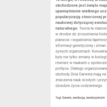
obchodzone jest święto mają
upamiętnienie wielkiego ucz
popularyzację stworzonej pr
naukowej dotyczącej ewoluc
naturalnego.
Teoria ta stanow
w drodze do zrozumienia histor
planecie i wyjaśnienia tajemni
informacji genetycznej i zmian
żywych organizmach. Konsekwe
były nie tylko zmiany w biologi
również w naukach o społeczeń
polityce. Dlatego organizowane
obchody Dnia Darwina mają na 
znaczenia nauk ścisłych i przy
dziedzin życia codziennego.
Tagi:
Darwin
,
ewolucja
,
ewolucjonizm