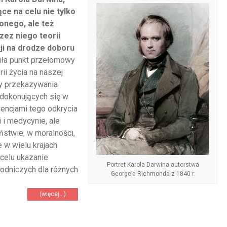
ce na celu nie tylko
onego, ale też
zez niego teorii
ji na drodze doboru
iła punkt przełomowy
ii życia na naszej
cy przekazywania
 dokonujących się w
ncjami tego odkrycia
i i medycynie, ale
stwie, w moralności,
 w wielu krajach
celu ukazanie
Portret Karola Darwina autorstwa
rodniczych dla różnych
George’a Richmonda z 1840 r.
(więcej…)