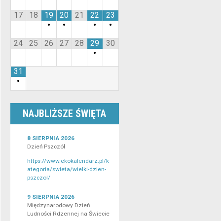
17
18
19
20
21
22
23
•
•
•
•
24
25
26
27
28
29
30
•
31
•
NAJBLIŻSZE ŚWIĘTA
8 SIERPNIA 2026
Dzień Pszczół
https://www.ekokalendarz.pl/k
ategoria/swieta/wielki-dzien-
pszczol/
9 SIERPNIA 2026
Międzynarodowy Dzień
Ludności Rdzennej na Świecie