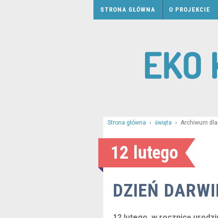
STRONA GŁÓWNA
O PROJEKCIE
Strona główna
›
święta
›
Archiwum dla
12 lutego
DZIEŃ DARW
12 lutego, w rocznicę urodzi