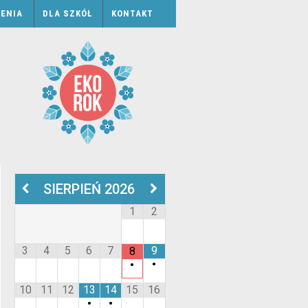
ENIA
DLA SZKÓŁ
KONTAKT
SIERPIEŃ
2026
1
2
3
4
5
6
7
9
8
•
•
10
11
12
13
14
15
16
•
•