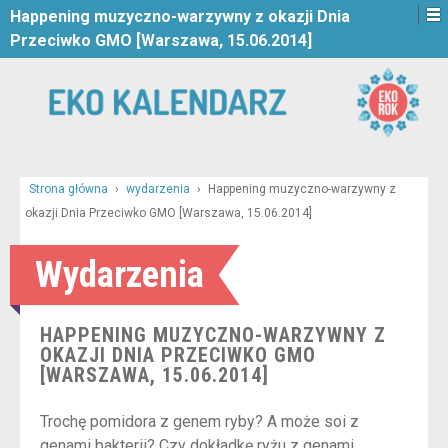
Happening muzyczno-warzywny z okazji Dnia
Przeciwko GMO [Warszawa, 15.06.2014]
Strona główna
›
wydarzenia
›
Happening muzyczno-warzywny z
okazji Dnia Przeciwko GMO [Warszawa, 15.06.2014]
Wydarzenia
HAPPENING MUZYCZNO-WARZYWNY Z
OKAZJI DNIA PRZECIWKO GMO
[WARSZAWA, 15.06.2014]
Trochę pomidora z genem ryby? A może soi z
genami bakterii? Czy dokładkę ryżu z genami