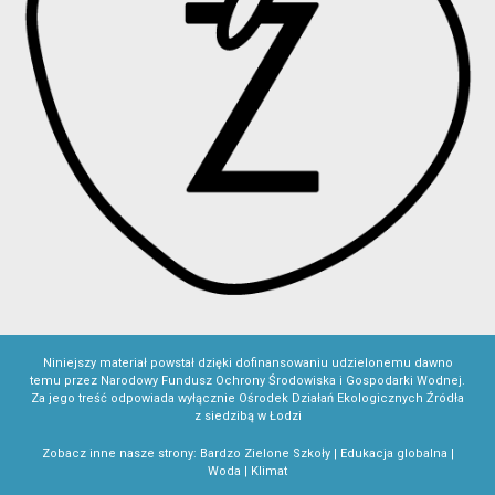
Niniejszy materiał powstał dzięki dofinansowaniu udzielonemu dawno
temu przez Narodowy Fundusz Ochrony Środowiska i Gospodarki Wodnej.
Za jego treść odpowiada wyłącznie Ośrodek Działań Ekologicznych Źródła
z siedzibą w Łodzi
Zobacz inne nasze strony:
Bardzo Zielone Szkoły
|
Edukacja globalna
|
Woda
|
Klimat