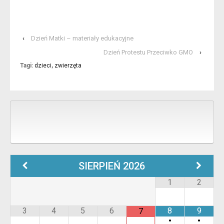
‹
Dzień Matki – materiały edukacyjne
Dzień Protestu Przeciwko GMO
›
Tagi:
dzieci
,
zwierzęta
SIERPIEŃ
2026
1
2
3
4
5
6
8
9
7
•
•