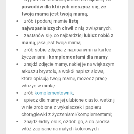
powodów dla których cieszysz się, że
twoja mama jest twoją mamą
;
zrób i podaruj mamie
listę
najwspanialszych chwil
z nią związanych;
zastanów się, co najbardziej
lubisz robić z
mamą
, jaka jest twoja mama;
zrób sobie zdjęcia z napisanymi na kartce
życzeniami i
komplementami dla mamy
;
znajdź zdjęcie mamy, naklej je na większym
arkuszu brystolu, a wokół napisz słowa,
które opisują twoją mamę, możesz pracę
włożyć w ramkę;
zrób
komplementownik
;
upiecz dla mamy jej ulubione ciasto, wetknij
w nie zrobione z wykałaczek i papieru
chorągiewki z życzeniami/komplementami;
znajdź ładny słoik, ozdób go, a do środka
włóż zapisane na małych kolorowych