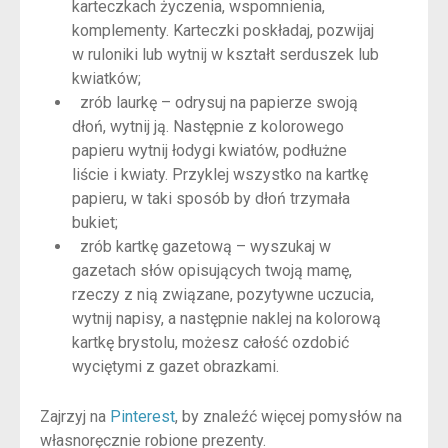
karteczkach życzenia, wspomnienia,
komplementy. Karteczki poskładaj, pozwijaj
w ruloniki lub wytnij w kształt serduszek lub
kwiatków;
zrób laurkę – odrysuj na papierze swoją
dłoń, wytnij ją. Następnie z kolorowego
papieru wytnij łodygi kwiatów, podłużne
liście i kwiaty. Przyklej wszystko na kartkę
papieru, w taki sposób by dłoń trzymała
bukiet;
zrób kartkę gazetową – wyszukaj w
gazetach słów opisujących twoją mamę,
rzeczy z nią związane, pozytywne uczucia,
wytnij napisy, a następnie naklej na kolorową
kartkę brystolu, możesz całość ozdobić
wyciętymi z gazet obrazkami.
Zajrzyj na
Pinterest
, by znaleźć więcej pomysłów na
własnoręcznie robione prezenty.