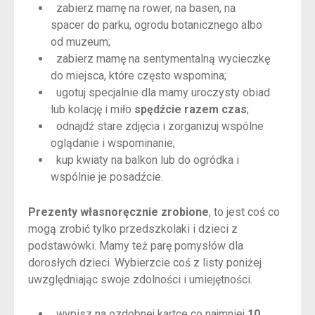
zabierz mamę na rower, na basen, na
spacer do parku, ogrodu botanicznego albo
od muzeum;
zabierz mamę na sentymentalną wycieczkę
do miejsca, które często wspomina;
ugotuj specjalnie dla mamy uroczysty obiad
lub kolację i miło
spędźcie razem czas
;
odnajdź stare zdjęcia i zorganizuj wspólne
oglądanie i wspominanie;
kup kwiaty na balkon lub do ogródka i
wspólnie je posadźcie.
Prezenty własnoręcznie zrobione
, to jest coś co
mogą zrobić tylko przedszkolaki i dzieci z
podstawówki. Mamy też parę pomysłów dla
dorosłych dzieci. Wybierzcie coś z listy poniżej
uwzględniając swoje zdolności i umiejętności.
wypisz na ozdobnej kartce co najmniej
10