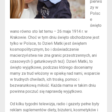
pierws
zy w
Polsc
e
święto
wano równo sto lat temu – 26 maja 1914 r. w
Krakowie. Choć w tym dniu święto obchodzone jest
tylko w Polsce, to Dzień Matki jest świętem
kosmopolitycznym, bo i doświadczenie
macierzyństwa nie zna granic przestrzennych, ani
czasowych (i gatunkowych też). Dzień Matki, to
święto wyjątkowe, podczas którego doceniamy
mamy za trud włożony w opiekę nad nami, wsparcie
w trudnych chwilach, ich troskę, pomoc i
bezwarunkową miłość. Każda mama w takim dniu
powinna poczuć się naprawdę wyjątkowo.
Od kilku tygodni telewizja, radio i gazety pełne były
reklam suplementów diety, biżuterii, kosmetyków i