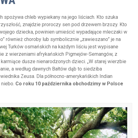
EWA
ech spożywa chleb wypiekany na jego liściach. Kto szuka
rzyszłość, znajdzie proroczy sen pod drzewem brzozy. Kto
wojego dziecka, powinien umieścić wypadające mleczaki w
no” również choroby lub symbolicznie „zawieszano” je na
dowej Turków osmańskich na każdym liściu jest wypisane
nie z wierzeniami afrykańskich Pigmejów-Semangów, z
 karmiące dusze nienarodzonych dzieci. „W starej wierzbie
ianie, a według dawnych Bałtów dąb to siedziba
iednika Zeusa. Dla północno-amerykańśkich Indian
 niebo.
Co roku 10 października obchodzimy w Polsce