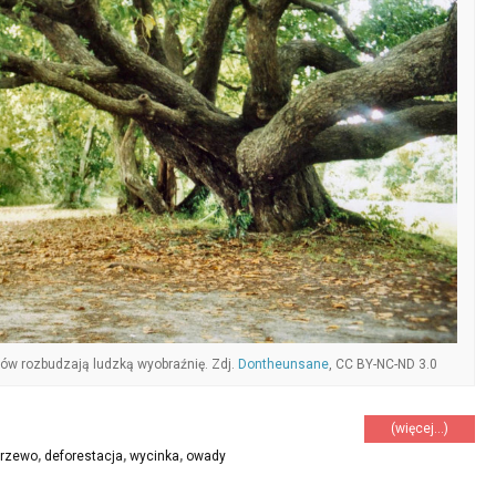
ków rozbudzają ludzką wyobraźnię. Zdj.
Dontheunsane
, CC BY-NC-ND 3.0
(więcej…)
rzewo
,
deforestacja
,
wycinka
,
owady