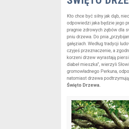
ŚWIĘTO DRZ
Kto chce być silny jak dąb, ni
odpowiedzi jaka będzie jego p
pragnie zdrowych zębów dla s
pniu drzewa. Do pnia „przybija
gałęziach. Według tradycji lu
czyjeś przeznaczenie, a zgod
korzeni drzew wyrastają piersi
diabeł mieszka”, wierzyli Słow
gromowładnego Perkuna, odpow
natomiast drzewa podtrzymują
Święto Drzewa.