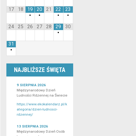
17
18
19
20
21
22
23
•
•
•
•
24
25
26
27
28
29
30
•
31
•
NAJBLIŻSZE ŚWIĘTA
9 SIERPNIA 2026
Międzynarodowy Dzień
Ludności Rdzennej na Świecie
https://www.ekokalendarz.pl/k
ategoria/dzien-ludnosci-
rdzennej/
13 SIERPNIA 2026
Międzynarodowy Dzień Osób