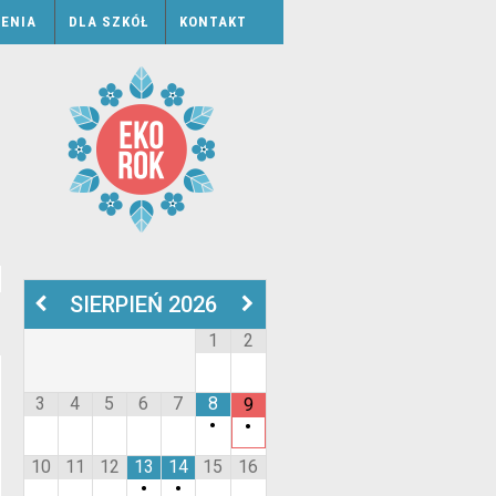
ENIA
DLA SZKÓŁ
KONTAKT
SIERPIEŃ
2026
1
2
3
4
5
6
7
8
9
•
•
10
11
12
13
14
15
16
•
•