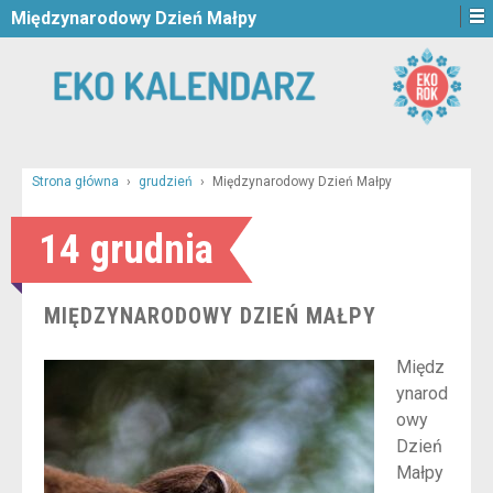
Międzynarodowy Dzień Małpy
Strona główna
›
grudzień
›
Międzynarodowy Dzień Małpy
14 grudnia
MIĘDZYNARODOWY DZIEŃ MAŁPY
Międz
ynarod
owy
Dzień
Małpy