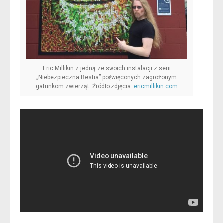
Eric Millikin z jedną ze swoich instalacji z serii
„Niebezpieczna Bestia” poświęconych zagrożonym
gatunkom zwierząt. Źródło zdjęcia:
ericmillikin.com