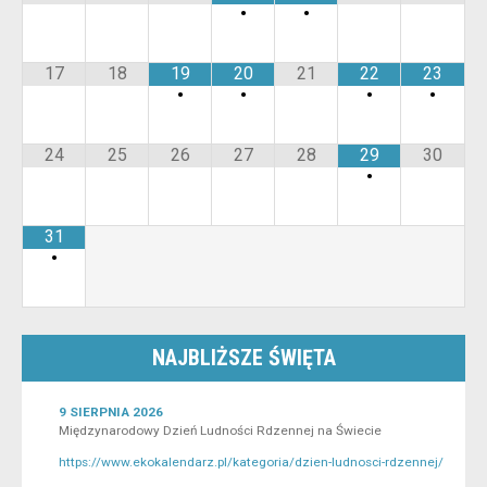
•
•
17
18
19
20
21
22
23
•
•
•
•
24
25
26
27
28
29
30
•
31
•
NAJBLIŻSZE ŚWIĘTA
9 SIERPNIA 2026
Międzynarodowy Dzień Ludności Rdzennej na Świecie
https://www.ekokalendarz.pl/kategoria/dzien-ludnosci-rdzennej/