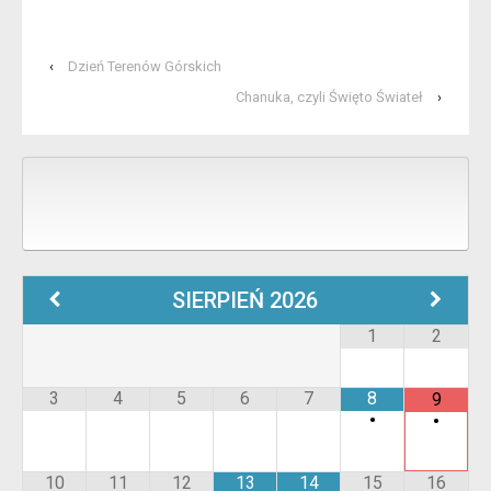
‹
Dzień Terenów Górskich
Chanuka, czyli Święto Świateł
›
SIERPIEŃ
2026
1
2
3
4
5
6
7
8
9
•
•
10
11
12
13
14
15
16