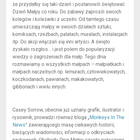
że przydałby się taki dzień i postanowili świętować
Dzień Małpy co roku. Do zabawy zaprosili swoich
kolegów i koleżanki z uczelni. Od tamtego czasu
umieszczają małpy w swoich działach sztuki,
komiksach, rzeźbach, palatach, muralach, instalacjach
itp. Do akcji włączali się inni artyści. A święto
zyskało rozgłos… i jest polem do popularyzacji
wiedzy o zagrożeniach dla małp. Tego dnia
rozmawiamy o wszystkich małpach – małpiatkach i
małpach naczelnych np. lemurach, człowiekowatych,
koczkodanach, pawianach, makakowatych,
gibbonach i wielu innych.
Casey Sorrow, obecnie już uznany grafik, ilustrator i
rysownik, prowadzi również bloga „
Monkeys In The
News
” zawierającego masę ciekawych historii,
bieżących wiadomości, informacji o odkryciach
naukowych. Obchody Dnia Małpy często połączone