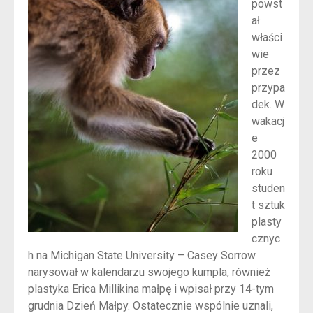
powst
ał
właści
wie
przez
przypa
dek. W
wakacj
e
2000
roku
studen
t sztuk
plasty
cznyc
h na Michigan State University – Casey Sorrow
narysował w kalendarzu swojego kumpla, również
plastyka Erica Millikina małpę i wpisał przy 14-tym
grudnia Dzień Małpy. Ostatecznie wspólnie uznali,