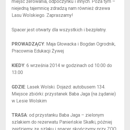
miejsc żerowania, odpoczynku i innych. Poza tym –
niejedną tajemnicę zdradzą nam również drzewa
Lasu Wolskiego. Zapraszamy!
Spacer jest otwarty dla wszystkich i bezpłatny.
PROWADZĄCY
: Maja Głowacka i Bogdan Ogrodnik,
Pracownia Edukacji Żywej
KIEDY
: 6 września 2014 w godzinach od 10.00 do
13.00
GDZIE
: Lasek Wolski. Dojazd: autobusem 134.
Miejsce zbiórki: przystanek Baba Jaga (na żądanie)
w Lesie Wolskim
TRASA
: od przystanku Baba Jaga – zielonym
szlakiem do rezerwatu Panieńskie Skałki, później
zejdziemy ze szlaku i spacer skończymy przy ZOO.