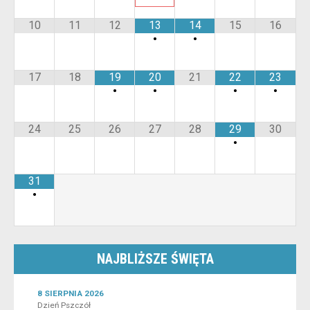
10
11
12
13
14
15
16
•
•
17
18
19
20
21
22
23
•
•
•
•
24
25
26
27
28
29
30
•
31
•
NAJBLIŻSZE ŚWIĘTA
8 SIERPNIA 2026
Dzień Pszczół