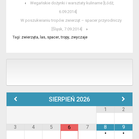
‹
Wegańskie dożynki i warsztaty kulinarne [Łódź,
6.09.2014]
W poszukwianiu tropów zwierząt – spacer przyrodniczy
[Śląsk, 7.09.2014]
›
Tagi:
zwierzęta
,
las
,
spacer
,
tropy
,
zwyczaje
SIERPIEŃ
2026
1
2
3
4
5
7
8
9
6
•
•