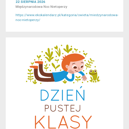
22 SIERPNIA 2026
Międzynarodowa Noc Nietoperzy
https://www.ekokalendarz.pl/kategoria/swieta/miedzynarodowa-
noc-nietoperzy/