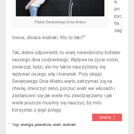
e,
po
pyc
Plakat Światowego Dnia Wiatru
ha
żag
lowce, obraca wiatraki. Kto to taki?”
Tak, dobra odpowiedź, to wiatr, niewidoczny bohater
naszego dnia codziennego. Wpływa na życie roślin,
zwierząt, ludzi, ale my także nauczyliśmy się
wpływać na jego siłę i kierunek. Przy okazji
Światowego Dnia Wiatru warto zatrzymać się na
chwilę, otworzyć okno, poczuć wiatr we włosach i
zastanowić się jak wiele mu zawdzięczamy i jak
wiele jeszcze musimy się nauczyć, by móc
korzystać z jego potęgi.
(więcej…)
Tagi:
energia
,
powietrze
,
wiatr
,
wiatraki