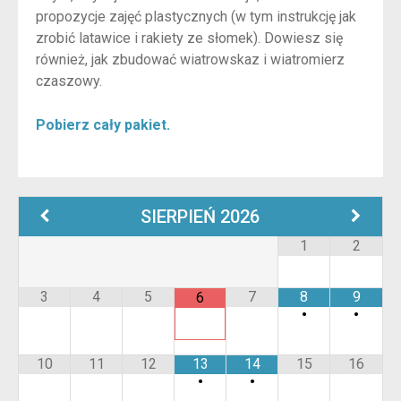
propozycje zajęć plastycznych (w tym instrukcję jak
zrobić latawice i rakiety ze słomek). Dowiesz się
również, jak zbudować wiatrowskaz i wiatromierz
czaszowy.
Pobierz cały pakiet.
SIERPIEŃ
2026
1
2
3
4
5
7
8
9
6
•
•
10
11
12
13
14
15
16
•
•