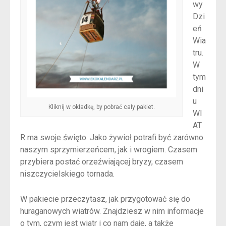
wy
Dzi
eń
Wia
tru.
W
tym
dni
u
Kliknij w okładkę, by pobrać cały pakiet.
WI
AT
R ma swoje święto. Jako żywioł potrafi być zarówno
naszym sprzymierzeńcem, jak i wrogiem. Czasem
przybiera postać orzeźwiającej bryzy, czasem
niszczycielskiego tornada.
W pakiecie przeczytasz, jak przygotować się do
huraganowych wiatrów. Znajdziesz w nim informacje
o tym, czym jest wiatr i co nam daje, a także