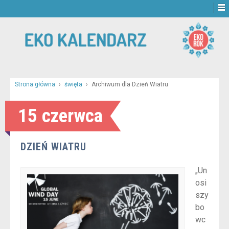
Strona główna
›
święta
›
Archiwum dla Dzień Wiatru
15 czerwca
DZIEŃ WIATRU
„Un
osi
szy
bo
wc