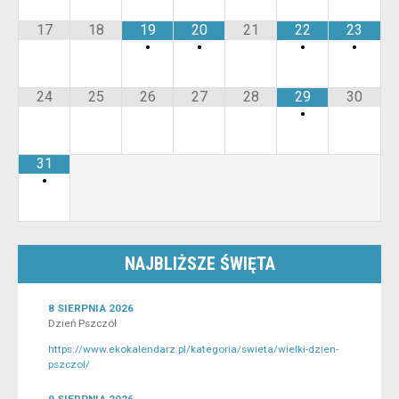
17
18
19
20
21
22
23
•
•
•
•
24
25
26
27
28
29
30
•
31
•
NAJBLIŻSZE ŚWIĘTA
8 SIERPNIA 2026
Dzień Pszczół
https://www.ekokalendarz.pl/kategoria/swieta/wielki-dzien-
pszczol/
9 SIERPNIA 2026