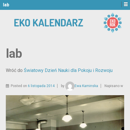
lab
lab
Wróć do
Światowy Dzień Nauki dla Pokoju i Rozwoju
Posted on
6 listopada 2014
by
Ewa Kaminska
Napisano w