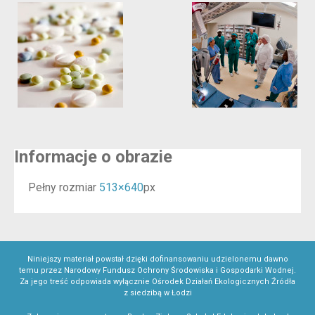
Informacje o obrazie
Pełny rozmiar
513×640
px
Niniejszy materiał powstał dzięki dofinansowaniu udzielonemu dawno
temu przez Narodowy Fundusz Ochrony Środowiska i Gospodarki Wodnej.
Za jego treść odpowiada wyłącznie Ośrodek Działań Ekologicznych Źródła
z siedzibą w Łodzi