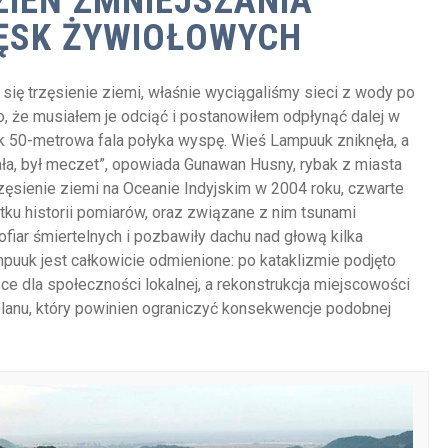
IEŃ ZMNIEJSZANIA
ĘSK ŻYWIOŁOWYCH
 się trzęsienie ziemi, właśnie wyciągaliśmy sieci z wody po
o, że musiałem je odciąć i postanowiłem odpłynąć dalej w
ak 50-metrowa fala połyka wyspę. Wieś Lampuuk zniknęła, a
ała, był meczet”, opowiada Gunawan Husny, rybak z miasta
rzęsienie ziemi na Oceanie Indyjskim w 2004 roku, czwarte
u historii pomiarów, oraz związane z nim tsunami
fiar śmiertelnych i pozbawiły dachu nad głową kilka
puuk jest całkowicie odmienione: po kataklizmie podjęto
ące dla społeczności lokalnej, a rekonstrukcja miejscowości
lanu, który powinien ograniczyć konsekwencje podobnej