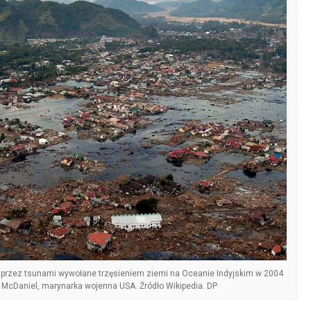
przez tsunami wywołane trzęsieniem ziemi na Oceanie Indyjskim w 2004
 A. McDaniel, marynarka wojenna USA. Źródło Wikipedia. DP