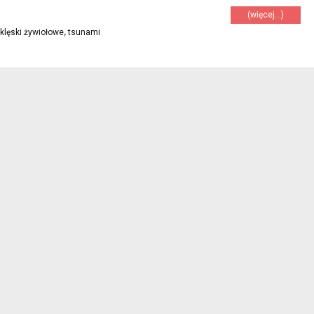
(więcej…)
klęski żywiołowe
,
tsunami