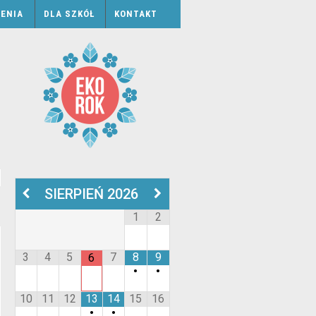
ENIA
DLA SZKÓŁ
KONTAKT
SIERPIEŃ
2026
1
2
3
4
5
7
8
9
6
•
•
10
11
12
13
14
15
16
•
•