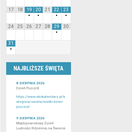
17
18
19
20
21
22
23
•
•
•
•
24
25
26
27
28
29
30
•
31
•
NAJBLIŻSZE ŚWIĘTA
8 SIERPNIA 2026
Dzień Pszczół
https://www.ekokalendarz.pl/k
ategoria/swieta/wielki-dzien-
pszczol/
9 SIERPNIA 2026
Międzynarodowy Dzień
Ludności Rdzennej na Świecie