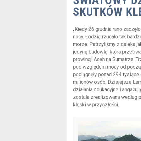
ŚWIATOWY DZ
SKUTKÓW KL
„Kiedy 26 grudnia rano zaczęło
nocy. Łodzią rzucało tak bardz
morze. Patrzyliśmy z daleka j
jedyną budowlą, która przetrw
prowincji Aceh na Sumatrze. T
pod względem mocy od początk
pociągnęły ponad 294 tysiące o
milionów osób. Dzisiejsze Lam
działania edukacyjne i angażuj
została zrealizowana według p
klęski w przyszłości.