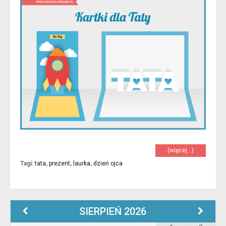
(więcej…)
Tagi:
tata
,
prezent
,
laurka
,
dzień ojca
SIERPIEŃ
2026