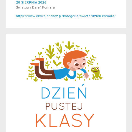
20 SIERPNIA 2026
Światowy Dzień Komara
https://www.ekokalendarz.pl/kategoria/swieta/dzien-komara/