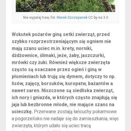
Nie wypalaj traw, fot.
Marek Szczepanek
CC by-sa 3.0
Wskutek pożarów giną setki zwierząt, przed
szybko rozprzestrzeniającym się ogniem nie
mają szans uciec m.in. krety, norniki,
dżdżownice, ślimaki, jeże, żaby, jaszczurki,
mrówki czy żuki. Również większe zwierzęta
często są osaczane przez ogień i giną w
płomieniach lub trują się dymem, dotyczy to np.
lisów, zajęcy, borsuków, kuropatw, bażantów a
nawet saren. Niszczone są siedliska zwierząt,
ich nory i gniazda, w których często znajdują się
jaja lub bezbronne młode, nie mające szans na
ucieczkę.
Przerwane zostają łańcuchy pokarmowe
a pogorzelisko nie nadaje się do zamieszkania, więc
zwierzęta, którym udało się uciec tracą