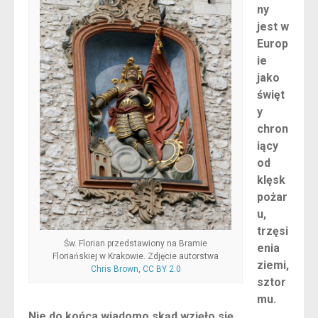
ny
jest w
Europ
ie
jako
święt
y
chron
iący
od
klęsk
pożar
u,
trzęsi
Św. Florian przedstawiony na Bramie
enia
Floriańskiej w Krakowie. Zdjęcie autorstwa
ziemi,
Chris Brown
,
CC BY 2.0
sztor
mu.
Nie do końca wiadomo skąd wzięło się