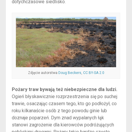
dotychczasowe siedlisko.
Zdjęcie autorstwa
Doug Beckers
,
CC BY-SA 2.0
Pożary traw bywają też niebezpieczne dla ludzi.
Ogień błyskawicznie rozprzestrzenia się po suchej
trawie, osaczając czasem tego, kto go podłożył, co
roku kilkanaście osób z tego powodu ginie lub
doznaje poparzeń. Dym znad wypalanych łąk
stanowi zagrożenie dla kierowców podróżujących
pobliskimi drogami. Pożary takie bardzo często