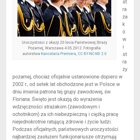
st
ra
ża
k
ó
w
Uroczystości z okazji 20 lecia Państwowej Straży
i
Pożarnej, Warszawa 4.05.2012. Fotografia
st
autorstwa
Kancelaria Premiera
,
CC BY-NC-ND 2.0
ra
ży
pożarnej, chociaż oficjalnie ustanowione dopiero w
2002 r., od setek lat obchodzone jest w Polsce w
dniu imienia patrona tej grupy zawodowej, św.
Floriana. Święto jest okazją do wyrażenia
wdzięczności strażakom (zawodowym i
ochotnikom) za ich niebezpieczną i ciężką pracę
niejednokrotnie ratującą zdrowie i życie ludzi.
Podczas oficjalnych, państwowych uroczystości
najbardziej zasłużeni funkcjonariusze otrzymują