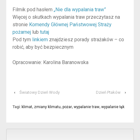
Filmik pod hasłem
„Nie dla wypalania traw”
Więcej o skutkach wypalania traw przeczytasz na
stronie
Komendy Głównej Państwowej Straży
pożarnej
lub
tutaj
Pod tym
linkiem
znajdziesz porady strażaków – co
robić, aby być bezpiecznym
Opracowanie: Karolina Baranowska
‹
Światowy Dzień Wody
Dzień Ptaków
›
Tagi:
klimat
,
zmiany klimatu
,
pożar
,
wypalanie traw
,
wypalanie łąk