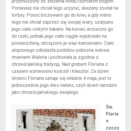
przymuszony do złożenia hołdu rzymskim bogom.
Ponieważ nie chciał tego uczynić, skazany został na
tortury. Ponoć biczowano go do krwi, a gdy mimo
tego nie chciał zaprzeć się swojej wiary, szarpano
jego ciało ostrymi hakami. Na koniec wrzucono go
do rzeki, jednak jego ciało ciągle wypływało na
powierzchnię, obciążono je więc kamieniami. Ciało
utopionego odnalazła podobno pobożna wdowa
imieniem Waleria i pochowała je zgodnie z
chrześcijańską tradycją. Nad grobem Floriana z
czasem wzniesiono kościół i klasztor. Za dzień
śmierci Floriana uznaje się właśnie 4 maja, jest to
jednocześnie jego dies natalis, czyli dzień narodzin
jako chrześcijańskiego świętego.
Św.
Floria
n
czczo