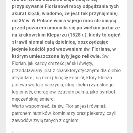
przypisywanie Florianowi mocy odpędzania tych
akurat klęsk, wiadomo, że jest tak przynajmniej
od XV w. W Polsce wiara w jego moc chroniącą
przed pożarem umocniła się po wielkim pożarze
na krakowskim Kleparzu (1528 r.), kiedy to ogień
strawił niemal całą dzielnicę, oszczędzając
jedynie kościół pod wezwaniem św. Floriana, w
którym umieszczone były jego relikwie.
Św.
Florian, jak każdy chrześcijański święty,
przedstawiany jest z charakterystycznymi dla siebie
atrybutami, są nimi płonący kościół, który Florian
polewa wodą z naczynia, strój i hełm rzymskiego
legionisty, chorągiew, czasem palma, jako symbol
męczeńskiej śmierci.
Warto wspomnieć, że św. Florian jest również
patronem hutników, kominiarzy oraz piekarzy, czyli
zawodów związanych z ogniem.