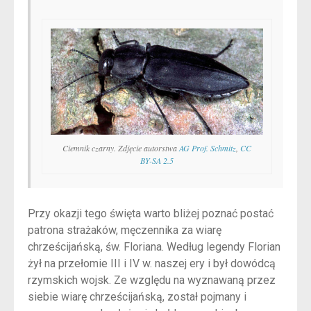
Ciemnik czarny. Zdjęcie autorstwa
AG Prof. Schmitz
,
CC
BY-SA 2.5
Przy okazji tego święta warto bliżej poznać postać
patrona strażaków, męczennika za wiarę
chrześcijańską, św. Floriana. Według legendy Florian
żył na przełomie III i IV w. naszej ery i był dowódcą
rzymskich wojsk. Ze względu na wyznawaną przez
siebie wiarę chrześcijańską, został pojmany i