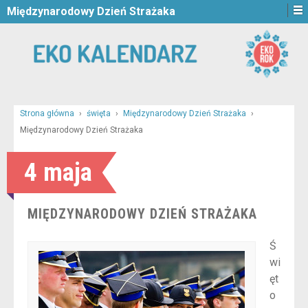
Międzynarodowy Dzień Strażaka
Strona główna
›
święta
›
Międzynarodowy Dzień Strażaka
›
Międzynarodowy Dzień Strażaka
4 maja
MIĘDZYNARODOWY DZIEŃ STRAŻAKA
Ś
wi
ęt
o